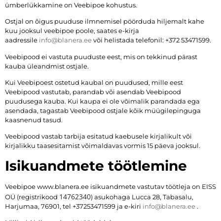
ümberlükkamine on Veebipoe kohustus.
Ostjal on õigus puuduse ilmnemisel pöörduda hiljemalt kahe
kuu jooksul veebipoe poole, saates e-kirja
aadressile
info@blanera.ee
või helistada telefonil: +372 53471599.
Veebipood ei vastuta puuduste eest, mis on tekkinud pärast
kauba üleandmist ostjale.
Kui Veebipoest ostetud kaubal on puudused, mille eest
Veebipood vastutab, parandab või asendab Veebipood
puudusega kauba. Kui kaupa ei ole võimalik parandada ega
asendada, tagastab Veebipood ostjale kõik müügilepinguga
kaasnenud tasud.
Veebipood vastab tarbija esitatud kaebusele kirjalikult või
kirjalikku taasesitamist võimaldavas vormis 15 päeva jooksul.
Isikuandmete töötlemine
Veebipoe www.blanera.ee isikuandmete vastutav töötleja on EISS
14762340
OÜ (registrikood
) asukohaga Lucca 28, Tabasalu,
Harjumaa, 76901, tel +37253471599 ja e-kiri
info@blanera.ee
.