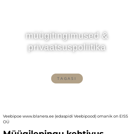
müügitingimused &
privaatsuspoliitika
TAGASI
Veebipoe www.blanera.ee (edaspidi Veebipood) omanik on EISS
OÜ
Müügilepingu kehtivus,