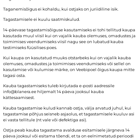
Taganemisõigus ei kohaldu, kui ostjaks on juriidiline isik.
Tagastamisele ei kuulu saatmiskulud.
14-päevase tagastamisõiguse kasutamiseks ei tohi tellitud kaupa
kasutada muul viisil kui on vajalik kauba olemuses, omadustes ja
toimimises veendumiseks viisil nagu see on lubatud kauba
testimiseks füüsilises poes.
Kui kaupa on kasutatud muuks otstarbeks kui on vajalik kauba
olemuses, omadustes ja toimimises veendumiseks või sellel on
kasutamise või kulumise märke, on Veebipoel õigus kaupa mitte
tagasi osta.
Kauba tagastamiseks tuleb kirjutada e-posti aadressile
info@blanera.ee hiljemalt 14 päeva jooksul kauba
kättesaamisest.
Kauba tagastamise kulud kannab ostja, välja arvatud juhul, kui
tagastamise põhjus seisneb asjaolus, et tagastamisele kuuluv asi
ei vasta tellitule (nt vale või defektiga asi).
Ostja peab kauba tagastama avalduse esitamisele järgneva 14
päeva jooksul või esitama tõendi, et ta on eelnimetatud perioodi