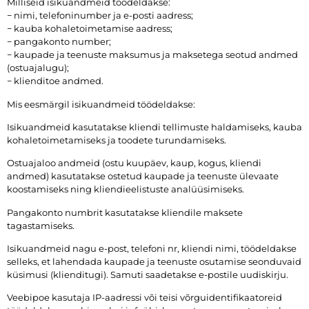
Milliseid isikuandmeid töödeldakse:
− nimi, telefoninumber ja e-posti aadress;
− kauba kohaletoimetamise aadress;
− pangakonto number;
− kaupade ja teenuste maksumus ja maksetega seotud andmed
(ostuajalugu);
− klienditoe andmed.
Mis eesmärgil isikuandmeid töödeldakse:
Isikuandmeid kasutatakse kliendi tellimuste haldamiseks, kauba
kohaletoimetamiseks ja toodete turundamiseks.
Ostuajaloo andmeid (ostu kuupäev, kaup, kogus, kliendi
andmed) kasutatakse ostetud kaupade ja teenuste ülevaate
koostamiseks ning kliendieelistuste analüüsimiseks.
Pangakonto numbrit kasutatakse kliendile maksete
tagastamiseks.
Isikuandmeid nagu e-post, telefoni nr, kliendi nimi, töödeldakse
selleks, et lahendada kaupade ja teenuste osutamise seonduvaid
küsimusi (klienditugi). Samuti saadetakse e-postile uudiskirju.
Veebipoe kasutaja IP-aadressi või teisi võrguidentifikaatoreid