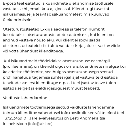
E-posti teel esitatud isikuandmete ülekandmise taotlusele
vastatakse hiljemalt kuu aja jooksul. Klienditugi tuvastab
isikusamasuse ja teavitab isikuandmetest, mis kuuluvad
ülekandmisele.
Otseturustusteated E-kirja aadressi ja telefoninumbrit
kasutatakse otseturundusteadete saatmiseks, kui klient on
andnud vastava nõusoleku. Kui klient ei soovi saada
otseturustusteateid, siis tuleb valida e-kirja jaluses vastav viide
või võtta ühendust klienditoega.
Kui isikuandmeid töödeldakse otseturunduse eesmärgil
(profileerimine), on kliendil õigus oma isikuandmete nii algse kui
ka edasise töötlemise, sealhulgas otseturundusega seotud
profiilianalüüsi tegemise suhtes igal ajal vastuväiteid esitada
teavitades sellest kliendituge e-posti teel (vastav teave tuleb
esitada selgelt ja eraldi igasugusest muust teabest).
Vaidluste lahendamine
Isikuandmete töötlemisega seotud vaidluste lahendamine
toimub klienditoe vahendusel info.roosikuller.ee või telefoni teel
+37253459101. Järelevalveasutus on Eesti Andmekaitse
Inspektsioon (
info@aki.ee
).