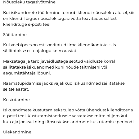
Nõusoleku tagasivõtmine
Kui isikundmete töötlemine toimub kliendi nõusoleku alusel, siis
on kliendil õigus nõusolek tagasi võtta teavitades sellest
kliendituge e-posti teel.
Säilitamine
Kui veebipoes on ost sooritatud ilma kliendikontota, siis
säilitatakse ostuajalugu kolm aastat.
Maksetega ja tarbijavaidlustega seotud vaidluste korral
säilitatakse isikuandmed kuni nõude täitmiseni või
aegumistähtaja lõpuni.
Raamatupidamise jaoks vajalikud isikuandmed säilitatakse
seitse aastat.
Kustutamine
Isikuandmete kustutamiseks tuleb võtta ühendust klienditoega
e-posti teel. Kustutamistaotlusele vastatakse mitte hiljem kui
kuu aja jooksul ning täpsustakse andmete kustutamise perioodi.
Ülekandmine