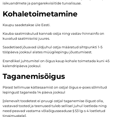
isikuandmete ja pangarekvisiitide turvalisuse.
Kohaletoimetamine
Kaupu saadetakse üle Eesti.
Kauba saatmiskulud kannab ostja ning vastav hinnainfo on
kuvatud saatmisviisi juures.
Saadetised jõuavad üldjuhul ostja määratud sihtpunkti 1-5
tööpäeva jooksul alates müügilepingu jõustumisest.
Erandlikel juhtumitel on õigus kaup kohale toimetada kuni 45
kalendripäeva jooksul.
Taganemisõigus
Pärast tellimuse kättesaamist on ostjal õigus e-poes sõlmitud
lepingust taganeda 14 päeva jooksul
[olenevalt toodetest ei pruugi ostjal taganemise õigust olla,
vastavad tooted ja teenused tuleb sellisel juhul loetleda ning
need peavad vastama võlaõigusseaduse § 53 lg-s 4 loetletud
tingimustele].