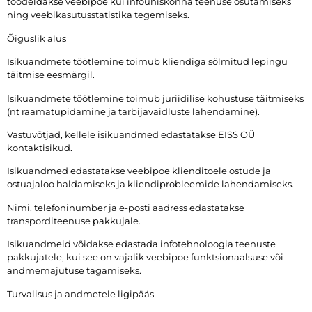
töödeldakse veebipoe kui infoühiskonna teenuse osutamiseks
ning veebikasutusstatistika tegemiseks.
Õiguslik alus
Isikuandmete töötlemine toimub kliendiga sõlmitud lepingu
täitmise eesmärgil.
Isikuandmete töötlemine toimub juriidilise kohustuse täitmiseks
(nt raamatupidamine ja tarbijavaidluste lahendamine).
Vastuvõtjad, kellele isikuandmed edastatakse EISS OÜ
kontaktisikud.
Isikuandmed edastatakse veebipoe klienditoele ostude ja
ostuajaloo haldamiseks ja kliendiprobleemide lahendamiseks.
Nimi, telefoninumber ja e-posti aadress edastatakse
transporditeenuse pakkujale.
Isikuandmeid võidakse edastada infotehnoloogia teenuste
pakkujatele, kui see on vajalik veebipoe funktsionaalsuse või
andmemajutuse tagamiseks.
Turvalisus ja andmetele ligipääs