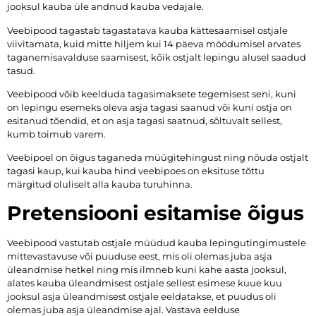
jooksul kauba üle andnud kauba vedajale.
Veebipood tagastab tagastatava kauba kättesaamisel ostjale
viivitamata, kuid mitte hiljem kui 14 päeva möödumisel arvates
taganemisavalduse saamisest, kõik ostjalt lepingu alusel saadud
tasud.
Veebipood võib keelduda tagasimaksete tegemisest seni, kuni
on lepingu esemeks oleva asja tagasi saanud või kuni ostja on
esitanud tõendid, et on asja tagasi saatnud, sõltuvalt sellest,
kumb toimub varem.
Veebipoel on õigus taganeda müügitehingust ning nõuda ostjalt
tagasi kaup, kui kauba hind veebipoes on eksituse tõttu
märgitud oluliselt alla kauba turuhinna.
Pretensiooni esitamise õigus
Veebipood vastutab ostjale müüdud kauba lepingutingimustele
mittevastavuse või puuduse eest, mis oli olemas juba asja
üleandmise hetkel ning mis ilmneb kuni kahe aasta jooksul,
alates kauba üleandmisest ostjale sellest esimese kuue kuu
jooksul asja üleandmisest ostjale eeldatakse, et puudus oli
olemas juba asja üleandmise ajal. Vastava eelduse