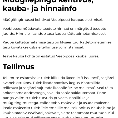
kauba- ja hinnainfo
Müügitingimused kehtivad Veebipoest kaupade ostmisel.
Veebipoes müüdavate toodete hinnad on märgitud toodete
juurde. Hinnale lisandub tasu kauba kättetoimetamise eest.
Kauba kättetoimetamise tasu on fikseeritud. Kättetoimetamise
tasu kuvatakse ostjale tellimuse vormistamisel.
Teave kauba kohta on esitatud Veebipoes kauba juures.
Tellimus
Tellimuse esitamiseks tuleb klikkida ikoonile “Lisa korvi”, seejärel
avaneb ostukorv. Tuleb lisada soovitav kogus. Kontrollida
tellimust ja seejärel vajutada ikoonile “Mine maksma”. Seal täita
ankeet oma andmetega ja valida sobiv pakiautomaat. Enne
panga valimist tuleb tutvuda privaatsuspoliitika ja
müügitingimustega. Valida sobiv makseviis ja asuda maksma.
Peale maksmist tuleb Teie emailile maksekinnitus. Kauba hind ja
kauba saadavus võivad jooksvalt ja ette teatamata muutuda. Kui
Ostja on esitanud tellimuse enne kauba hinna muutumist,