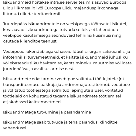
Isikuandmeid hoitakse intra.ee serverites, mis asuvad Euroopa
Liidu liikmesriigi või Euroopa Liidu majanduspiirkonnaga
liitunud riikide territooriumil.
Juurdepääs isikuandmetele on veebipoega töötavatel isikutel,
kes saavad isikuandmetega tutvuda selleks, et lahendada
veebipoe kasutamisega seonduvaid tehnilisi küsimusi ning
osutada klienditoe teenust.
Veebipood rakendab asjakohaseid füüsilisi, organisatsioonilisi ja
infotehnilisi turvameetmeid, et kaitsta isikuandmeid juhusliku
või ebaseadusliku hävitamise, kaotsimineku, muutmise või loata
juurdepääsu ja avalikustamise eest.
Isikuandmete edastamine veebipoe volitatud töötlejatele (nt
transporditeenuse pakkuja ja andmemajutus) toimub veebipoe
ja volitatud töötlejatega sõlmitud lepingute alusel. Volitatud
töötlejaid on kohustatud tagama isikuandmete töötlemisel
asjakohased kaitsemeetmed.
Isikuandmetega tutvumine ja parandamine
Isikuandmetega saab tutvuda ja teha parandusi klinditoe
vahendusel.