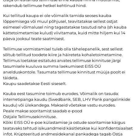
rakendub tellimuse hetkel kehtinud hind.
Kui tellitud kaupa ei ole võimalik tarnida seoses kauba
lõppemisega või muul põhjusel, teavitatakse sellest ostjat
esimesel võimalusel ning tagastatakse tasutud raha (sh kauba
kättetoimetamise kulud) viivitamata, kuid mitte hiljem kui 14
päeva jooksul teate saatmisest.
Tellimuse vormistamisel tuleb olla tähelepanelik, sest sellest
sõltub tellitud toodete kiire ja häireteta kohaletoimetamine.
Tellimus loetakse esitatuks arvates tellimuse kinnituse järgi
tasumisele kuuluva summa laekumisest EISS OÜ
arvelduskontole. Tasumata tellimuse kinnitust müüja poolt ei
täideta.
Kaupu saadetakse Eesti siseselt.
Kauba eest tasumine toimub eurodes. Võimalik on tasuda:
internetipanga kaudu (Swedbank, SEB, LHV Pank pangalinkide
kaudu) või ülekandega. Makseid võetakse vastu eurodes.
Peale makse sooritamist saadab e-pood
Ostjale Tellimusekinnituse.
Kõiki EISS OÜ e-poe külastamise ja ostude sooritamise käigus
teatavaks tehtud isikuandmeid käsitletakse kui konfidentsiaalset
infot. Krüpteeritud andmesidekanal pankadega tagab Ostja