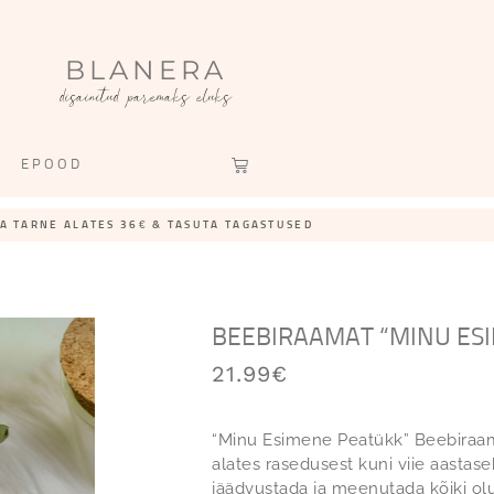
BLANERA
disainitud paremaks eluks
EPOOD
A TARNE ALATES 36€ & TASUTA TAGASTUSED
BEEBIRAAMAT “MINU ES
21.99
€
“Minu Esimene Peatükk” Beebiraam
alates rasedusest kuni viie aastas
jäädvustada ja meenutada kõiki olul