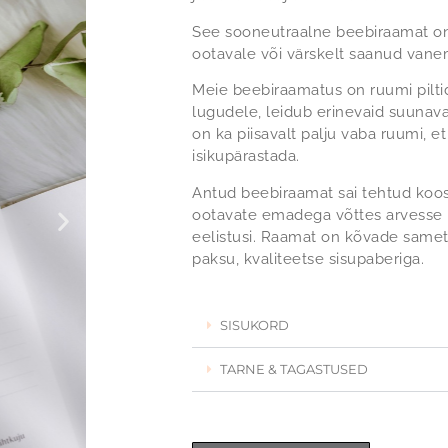
See sooneutraalne beebiraamat on 
ootavale või värskelt saanud vane
Meie beebiraamatus on ruumi pilti
lugudele, leidub erinevaid suunav
on ka piisavalt palju vaba ruumi, e
isikupärastada.
Antud beebiraamat sai tehtud koos
ootavate emadega võttes arvesse 
eelistusi. Raamat on kõvade same
paksu, kvaliteetse sisupaberiga.
SISUKORD
TARNE & TAGASTUSED