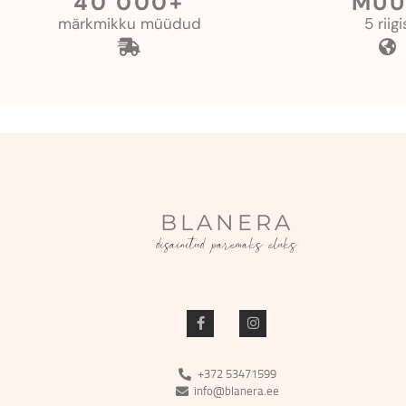
40 000+
MÜÜ
märkmikku müüdud
5 riigi
BLANERA
disainitud paremaks eluks
+372 53471599
info@blanera.ee