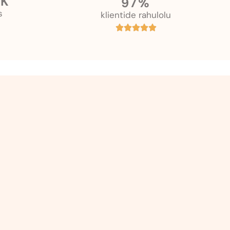
K
97%
s
klientide rahulolu