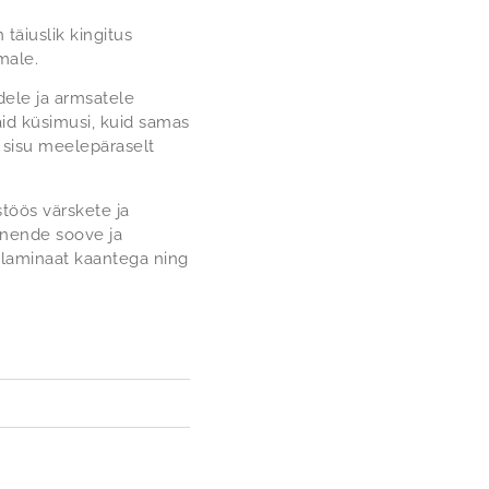
täiuslik kingitus
male.
dele ja armsatele
aid küsimusi, kuid samas
t sisu meelepäraselt
töös värskete ja
nende soove ja
tlaminaat kaantega ning