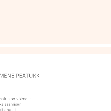
IMENE PEATÜKK”
atus on võimalik
eks saamiseni
isi hetki.